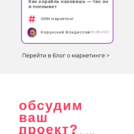
Как корабль назовешь — так он
и поплывет
#
SMM маркетинг
Корунский Владислав
19.08.2021
Перейти в блог о маркетинге >
обсудим
ваш
проект?