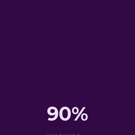
Кейс: лента
бесконечности
Разработали крутую
бесконечную ленту для сети
магазинов "Алло, мама"
90%