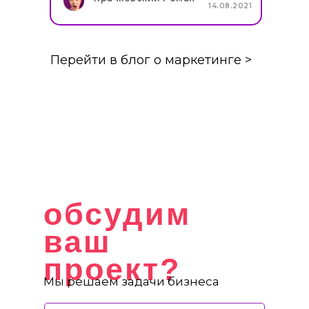
14.08.2021
Перейти в блог о маркетинге >
обсудим
ваш
проект?
Мы решаем задачи бизнеса