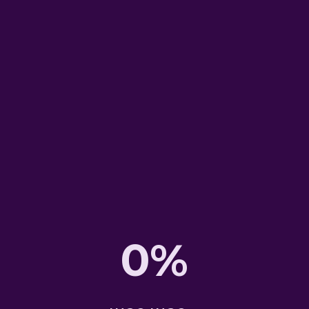
услуга: менеджер
маркетплейсов
Проанализируем вашу
компанию на предмет
эффективности
маркетинга, результатом
является развернутый
отчет о слабых местах и
точках роста отдела
маркетинга. Исследование
которое увеличит доход от
инвестиций в маркетинг.
0%
Этапы обучения
работе на
маркетплейсах