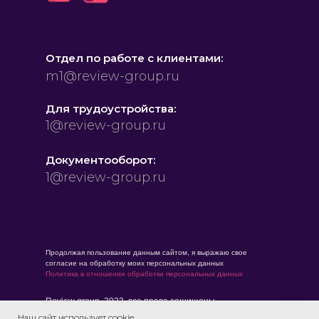
Отдел по работе с клиентами:
m1@review-group.ru
Для трудоустройства:
1@review-group.ru
Документооборот:
1@review-group.ru
Продолжая пользование данным сайтом, я выражаю свое
согласие на обработку моих персональных данных
Политика в отношении обработки персональных данных
Review group, 2023, все права защищены
Разработка и дизайн сайта
ivanovpro.ru
Наш сайт использует cookie.