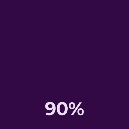
контакты
Новосибирск
ул. Красина 74, офис 16
Офис:
+7 (923) 138-97-77
90%
Отдел по работе с клиентами:
m1@review-group.ru
Для трудоустройства:
m1@review-group.ru