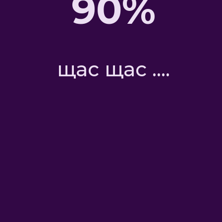
90%
 Научу делать бизнес с Китаем. Продажи на
щас щас ......
 быть очень честным при продаже товара на
ар официально с оплатой всех таможенных по
и кое-что интересное для Вас. А именно: сист
ема цифровой маркировки и прослеживаемост
честныйзнак.рф/
НАК — гарантировать потребителям подлиннос
й продукции