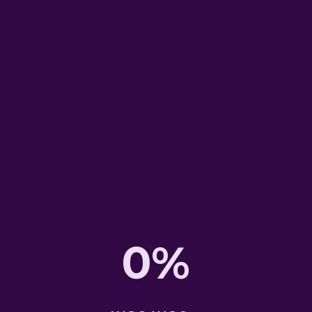
размещение
наружной
рекламы
Наиболее
эффективный и
распространенный
способ донесения
нужной информации до
большого количества
потенциальных
0%
клиентов.
Правильно выбранное
месторасположение
позволяет охватить
около 90% целевой