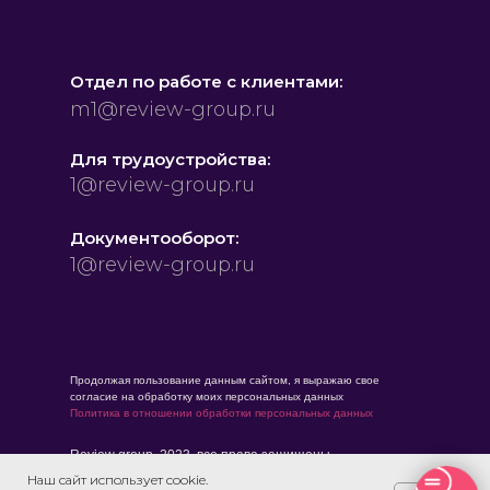
Отдел по работе с клиентами:
m1@review-group.ru
Для трудоустройства:
1@review-group.ru
Документооборот:
1@review-group.ru
Продолжая пользование данным сайтом, я выражаю свое
согласие на обработку моих персональных данных
Политика в отношении обработки персональных данных
Review group, 2023, все права защищены
Разработка и дизайн сайта
ivanovpro.ru
Наш сайт использует cookie.