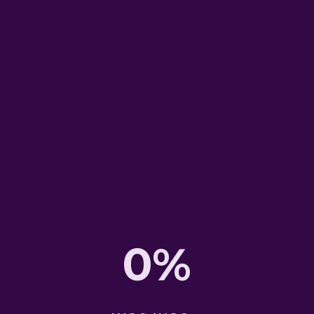
печать
и полиграфия
Быстрая печать от 1 часа при
согласованном макете
Визитки , Листовки , Буклеты ,
Наклейки , Каталоги, Сертификаты,
Календари,
Оперативная и офсетная печать.
0%
POS-материалы
Ролл Апы, тейтл-тенты, уголки
покупателей, режимники, пресс