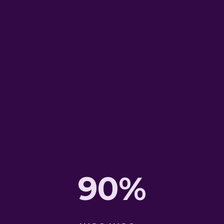
дизайн
студия
90%
Досконально прорабатываем ТЗ и
рисуем дизайн концепции до
победного