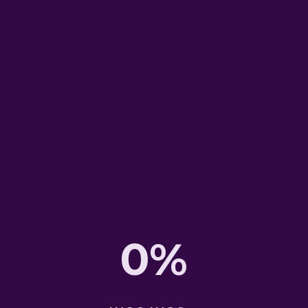
08/08/2021
Отказ от скидочных
и бонусных карт
0%
Почему бизнес
отказывается от
пластика и бонусных
карт?Что нового на
рынке программ